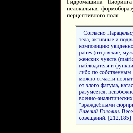
Гидромашина Тьюринга 
нелокальная формобора
перцептивного поля
Согласно Парацельс
тела, активные и под
композицию увиденно
patres (отцовские, му
женских чувств (matri
наблюдателя и функци
либо по собственным 
можно отчасти познать
от злого фатума, ката
разумеется, неизбежно
военно-аналитически
"враждебными сюрпри
Евгений Головин
. Вес
совещаний. [212,185]