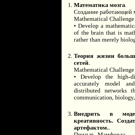
Математика мозга
.
Создание работающей м
Mathematical Challenge 
• Develop a mathematica
of the brain that is mat
rather than merely biolog
Теория жизни больш
сетей
.
Mathematical Challenge
• Develop the high-d
accurately model and
distributed networks 
communication, biology, 
Внедрить в моде
креативность. Созд
артефактом.
.
Призыв Мамфорда - 