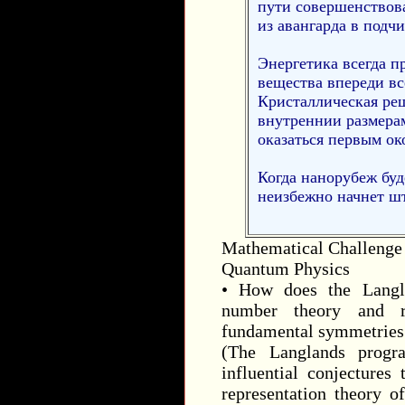
пути совершенствова
из авангарда в подч
Энергетика всегда п
вещества впереди вс
Кристаллическая ре
внутреннии размера
оказаться первым ок
Когда нанорубеж буд
неизбежно начнет шт
Mathematical Challenge
Quantum Physics
• How does the Langla
number theory and re
fundamental symmetries 
(The Langlands progr
influential conjectures
representation theory o