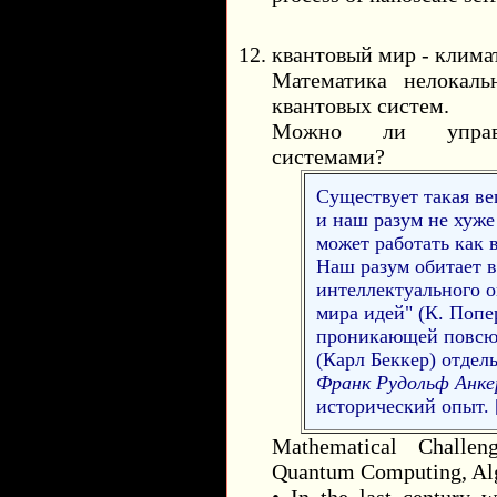
квантовый мир - клима
Математика нелокаль
квантовых систем.
Можно ли управля
системами?
Существует такая ве
и наш разум не хуже
может работать как 
Наш разум обитает 
интеллектуального о
мира идей" (К. Попе
проникающей повсюд
(Карл Беккер) отдел
Франк Рудольф Анк
исторический опыт. 
Mathematical Challe
Quantum Computing, Alg
• In the last century