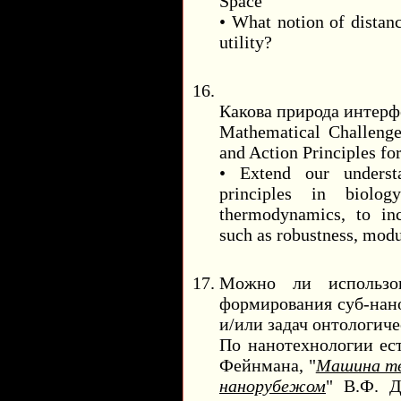
Space
• What notion of distanc
utility?
Какова природа интерф
Mathematical Challeng
and Action Principles fo
• Extend our underst
principles in biolo
thermodynamics, to inc
such as robustness, modul
Можно ли использо
формирования суб-нано
и/или задач онтологич
По нанотехнологии ест
Фейнмана, "
Машина тв
нанорубежом
" В.Ф. Д