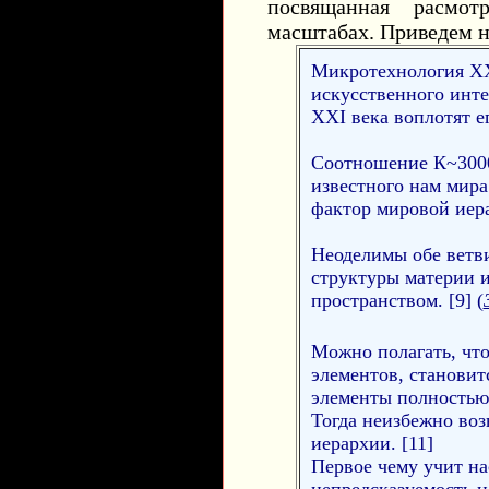
посвящанная расмот
масштабах. Приведем н
Микротехнология ХХ
искусственного инт
XXI века воплотят е
Соотношение К~3000
известного нам мира
фактор мировой иер
Неоделимы обе ветви
структуры материи и
пространством. [9] (
Можно полагать, что
элементов, становит
элементы полностью
Тогда неизбежно во
иерархии. [11]
Первое чему учит н
непредсказуемость 