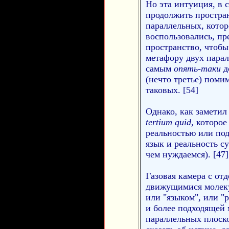
Но эта интуиция, в 
продолжить простра
параллельных, котор
воспользовались, пр
пространство, чтоб
метафору двух парал
самым
опять-таки
д
(нечто третье) поми
таковых. [54]
Однако, как заметил
tertium quid
, которое
реальностью или под
язык и реальность су
чем нуждаемся). [47]
Газовая камера с от
движущимися молеку
или "языком", или "
и более подходящей 
параллельных плоско