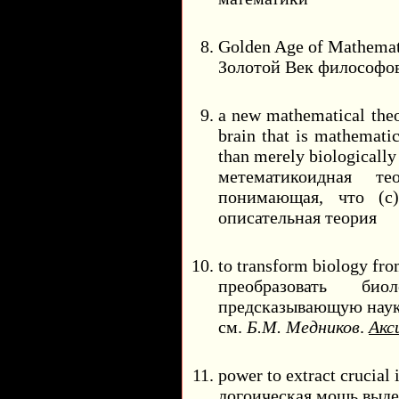
Golden Age of Mathemat
Золотой Век философов
a new mathematical theo
brain that is mathematic
than merely biologically
метематикоидная те
понимающая, что (с)
описательная теория
to transform biology from
преобразовать б
предсказывающую нау
см.
Б.М. Медников
.
Акс
power to extract crucial
логоическая мощь выде