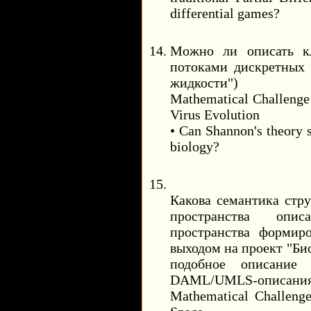
differential games?
Можно ли описать к
потоками дискретных 
жидкости")
Mathematical Challenge 
Virus Evolution
• Can Shannon's theory s
biology?
Какова семантика стру
пространства опис
пространства формиро
выходом на проект "Б
подобное описание 
DAML/UMLS-описания
Mathematical Challeng