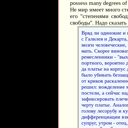
possess many degrees of
Не мир имеет много ст
его "степенями свобод
свободы". Надо сказать
Вряд ли одинокие и 
с Галилея и Декарта
мозги человеческие,
мать. Скорее винова
ремесленники - "вых
портного, вероятно 
да платье на корпус
было убивать беззащ
от криков раскаленн
решил: вожделение м
постели, а сейчас н
зафиксировать плечи,
черту платье. Анало
голову лесорубу и ку
дифференциации взял
супруг, утром - отец