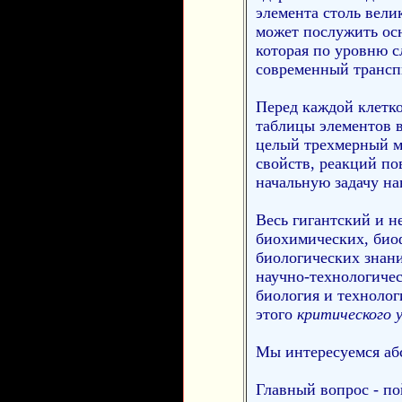
элемента столь вели
может послужить ос
которая по уровню 
современный транспь
Перед каждой клетк
таблицы элементов в
целый трехмерный м
свойств, реакций по
начальную задачу на
Весь гигантский и 
биохимических, био
биологических знан
научно-технологичес
биология и технолог
этого
критического 
Мы интересуемся аб
Главный вопрос - по