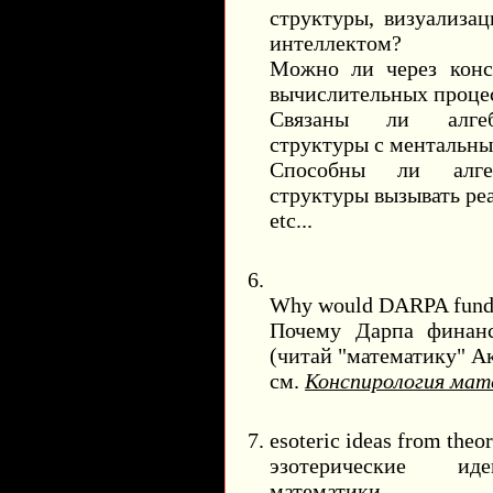
структуры, визуализац
интеллектом?
Можно ли через конс
вычислительных процес
Связаны ли алгебр
структуры с ментальн
Способны ли алгеб
структуры вызывать ре
etc...
Why would DARPA fund 
Почему Дарпа финанс
(читай "математику" А
см.
Конспирология ма
esoteric ideas from theo
эзотерические иде
математики