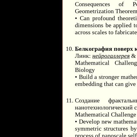
Consequences of Pe
Geometrization Theore
• Can profound theoreti
dimensions be applied t
across scales to fabricat
Белкография поверх 
Линк:
нейрогаллерея
Mathematical Challen
Biology
• Build a stronger mathe
embedding that can give i
Создание фракталь
нанотехнологический 
Mathematical Challenge 
• Develop new mathemati
symmetric structures by
process of nanoscale sel