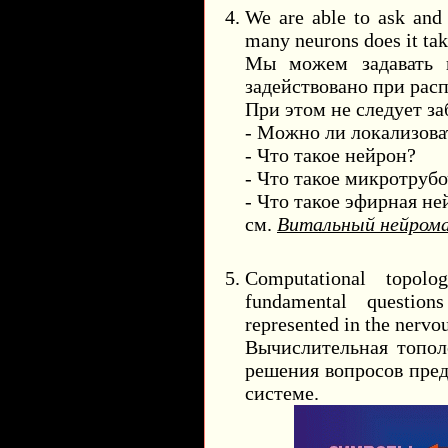
We are able to ask and
many neurons does it tak
Мы можем задавать в
задействовано при рас
При этом не следует за
- Можно ли локализова
- Что такое нейрон?
- Что такое микротруб
- Что такое эфирная не
см.
Витальный нейром
Computational topolo
fundamental questio
represented in the nervo
Вычислительная топол
решения вопросов пре
системе.