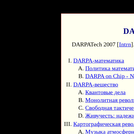
DA
DARPATech 2007 [
Intrn
]
DARPA-математика
Политика математ
DARPA on Chip - N
DARPA-вещество
Квантовые дела
Монолитная рево
Свободная тактиче
Живучесть: надежн
Картографическая рев
Музыка атмосфер