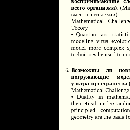
воспринимающие сл
всего организма)
. (М
вместо энтелехии).
Mathematical Challeng
Theory
• Quantum and statisti
modeling virus evoluti
model more complex sy
techniques be used to co
Возможны ли новы
погружающие модел
ультра-пространства
Mathematical Challenge 
• Duality in mathemat
theoretical understand
principled computatio
geometry are the basis f