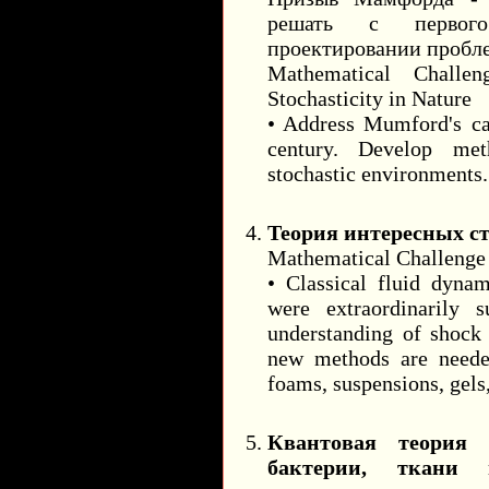
решать с первог
проектировании пробл
Mathematical Challe
Stochasticity in Nature
• Address Mumford's ca
century. Develop met
stochastic environments.
Теория интересных с
Mathematical Challenge 
• Classical fluid dyna
were extraordinarily s
understanding of shock 
new methods are neede
foams, suspensions, gels,
Квантовая теория
бактерии, ткани