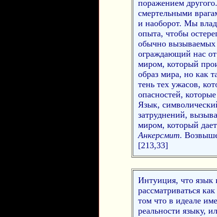
поражением другого.
смертельными врагами
и наоборот. Мы влад
опыта, чтобы остерег
обычно вызываемых о
ограждающий нас от 
миром, который прои
образ мира, но как 
тень тех ужасов, кот
опасностей, которые
Язык, символический
затруднений, вызыв
миром, который дает
Анкерсмит
. Возвыш
[213,33]
Интуиция, что язык 
рассматриваться как
том что в идеале им
реальности языку, и