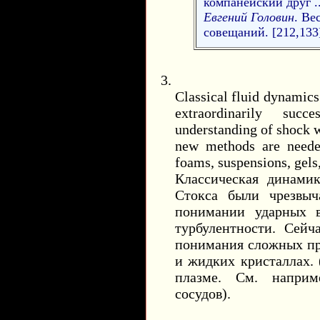
компанейский друг ..
Евгений Головин
. Ве
совещаний. [212,133
Classical fluid dynamic
extraordinarily succ
understanding of shock w
new methods are neede
foams, suspensions, gels,
Классическая динами
Стокса были чрезвыч
понимании ударных в
турбулентности. Сей
понимания сложных про
и жидких кристаллах. 
плазме. См. наприм
сосудов).