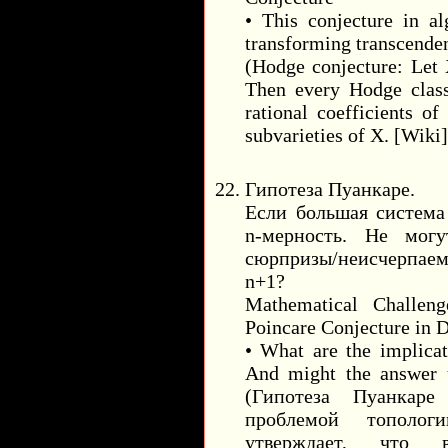
• This conjecture in a
transforming transcenden
(Hodge conjecture: Let 
Then every Hodge class
rational coefficients o
subvarieties of X. [Wiki]
Гипотеза Пуанкаре.
Если большая система 
n-мерность. Не мог
сюрпризы/неисчерпаем
n+1?
Mathematical Challen
Poincare Conjecture in 
• What are the implica
And might the answer u
(Гипотеза Пуанкаре
проблемой тополог
утверждает, что в