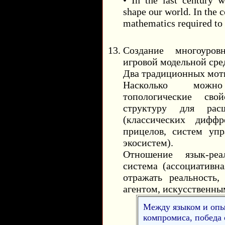
shape our world. In the 
mathematics required to
Создание многоуров
игровой модельной сре
Два традиционных мот
Насколько можно
топологические сво
структуру для рас
(классических дифф
прицелов, систем упр
экосистем).
Отношение язык-реа
система (ассоциатив
отражать реальность,
агентом, искусственны
Между языком и опы
компромиса, победа