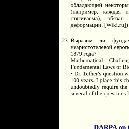
обладающий некоторы
(например, каждая 
стягиваема), обяза
деформации. [Wiki.ru])
Выразим ли фундам
неаристотелевой европ
1879 года?
Mathematical Challe
Fundamental Laws of Bi
• Dr. Tether's question w
100 years. I place this c
undoubtedly require the
several of the questions 
DARPA on C