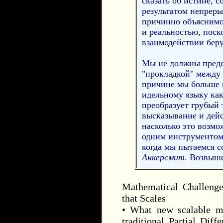
сказать об истине, с
результатом непреры
причинно объяснимо
и реальностью, поск
взаимодействии беру
Мы не должны предст
"прокладкой" между 
причине мы больше 
идельному языку как
преобразует грубый 
высказывание и дейс
насколько это возмо
одним инструментом,
когда мы пытаемся со
Анкерсмит
. Возвыш
Mathematical Challeng
that Scales
• What new scalable ma
traditional Partial Dif