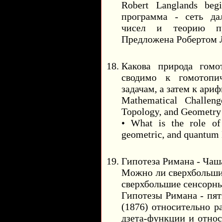
Robert Langlands beg
программа - сеть да
чисел и теорию пр
Предложена Робертом Л
Какова природа гомо
сводимо к гомотопич
задачам, а затем к ари
Mathematical Challeng
Topology, and Geometry
• What is the role of
geometric, and quantum
Гипотеза Римана - Чаш
Можно ли сверхбольшие
сверхбольшие сенсорны
Гипотезы Римана - пят
(1876) относительно р
дзета-функции и относ