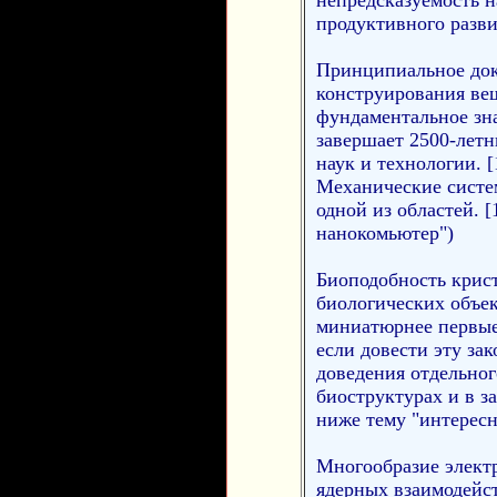
продуктивного разви
Принципиальное док
конструирования вещ
фундаментальное зн
завершает 2500-летн
наук и технологии. [
Механические систе
одной из областей. [
нанокомьютер")
Биоподобность крис
биологических объек
миниатюрнее первые
если довести эту зак
доведения отдельног
биоструктурах и в за
ниже тему "интерес
Многообразие элект
ядерных взаимодейст