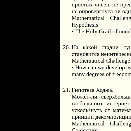
простых чисел, не пре
не опровергнута ни одна
Mathematical Challen
Hypothesis
• The Holy Grail of numb
На какой стадии сущ
становится неинтересн
Mathematical Challenge
• How can we develop as
many degrees of freedo
Гипотеза Ходжа.
Может-ли сверхбольш
глобального интернет
ускользнуть от матем
принцип декомпозици
Mathematical Challen
Conjecture